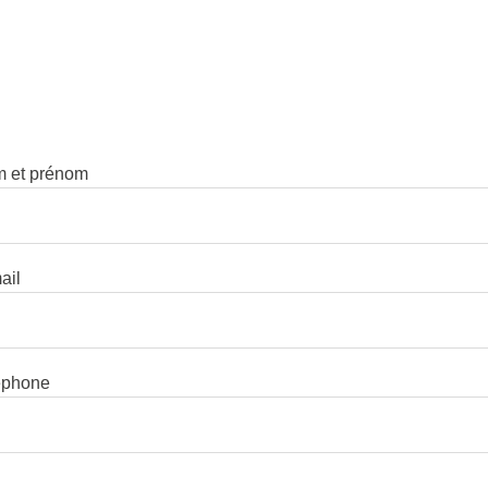
m et prénom
ail
léphone